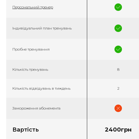
Персональний тренер
Індивідуальний план тренувань
Пробне тренування
Кількість тренувань
8
Кількість відвідувань в тиждень
2
Замороження абонемента
Вартість
2400грн